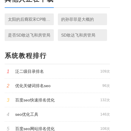
太阳的后裔双宋CP唯美主题
的孙菲菲是大概的
是否SD敢达飞和房管局
SD敢达飞和房管局
系统教程排行
1
泛二级目录排名
109次
2
优化关键词排名seo
96次
3
百度seo快速排名优化
132次
4
seo优化工具
146次
5
百度seo网站排名优化
108次