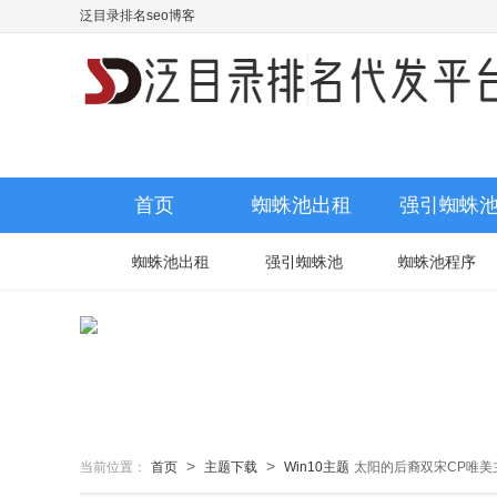
泛目录排名seo博客
首页
蜘蛛池出租
强引蜘蛛
蜘蛛池出租
强引蜘蛛池
蜘蛛池程序
>
>
当前位置：
首页
主题下载
Win10主题
太阳的后裔双宋CP唯美