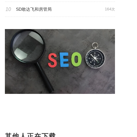
10
SD敢达飞和房管局
164次
其他人正在下载