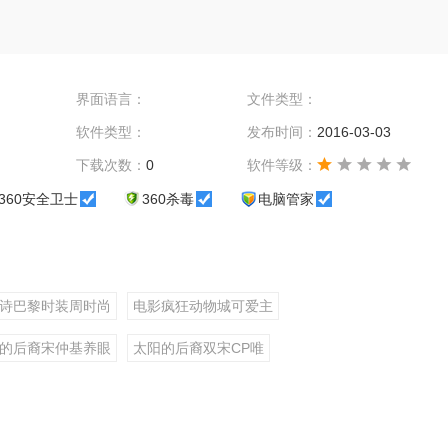
界面语言：
文件类型：
软件类型：
发布时间：
2016-03-03
下载次数：
0
软件等级：
360安全卫士
360杀毒
电脑管家
诗巴黎时装周时尚
电影疯狂动物城可爱主
的后裔宋仲基养眼
太阳的后裔双宋CP唯
德萨鬼地方挂号费
的孙菲菲是大概的
电费根深蒂固的恢
放水电费挂号费激活工