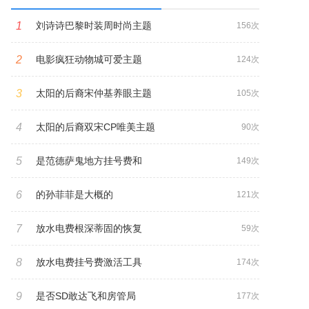
1
刘诗诗巴黎时装周时尚主题
156次
2
电影疯狂动物城可爱主题
124次
3
太阳的后裔宋仲基养眼主题
105次
4
太阳的后裔双宋CP唯美主题
90次
5
是范德萨鬼地方挂号费和
149次
6
的孙菲菲是大概的
121次
7
放水电费根深蒂固的恢复
59次
8
放水电费挂号费激活工具
174次
9
是否SD敢达飞和房管局
177次