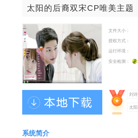
太阳的后裔双宋CP唯美主题
文件大小：
授权方式：
运行环境：
安全检测：
刘诗
太阳
是范
系统简介
放水