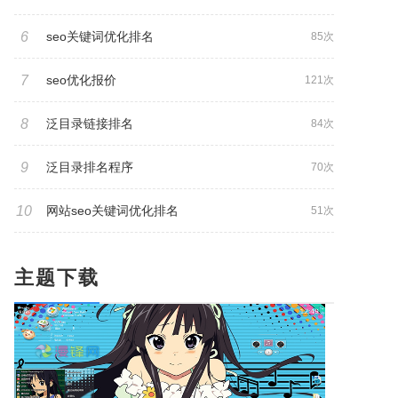
6
seo关键词优化排名
85次
7
seo优化报价
121次
8
泛目录链接排名
84次
9
泛目录排名程序
70次
10
网站seo关键词优化排名
51次
主题下载