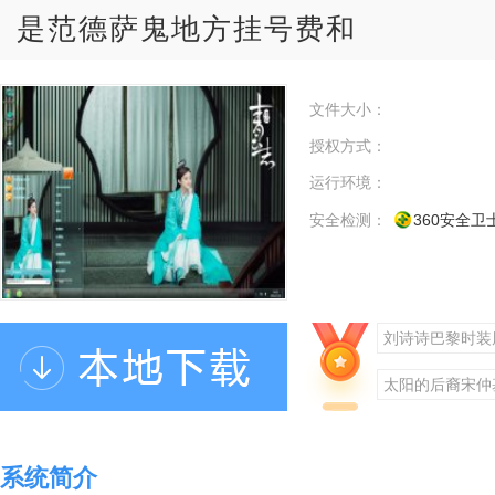
是范德萨鬼地方挂号费和
文件大小：
授权方式：
运行环境：
安全检测：
360安全卫
刘诗诗巴黎时装
太阳的后裔宋仲
是范德萨鬼地方
系统简介
放水电费根深蒂