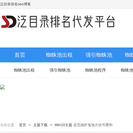
泛目录排名seo博客
首页
蜘蛛池出租
强引蜘蛛池
蜘
蜘蛛池出租
强引蜘蛛池
蜘蛛池程序
蜘蛛
>
>
当前位置：
首页
主题下载
Win10主题
是范德萨鬼地方挂号费和