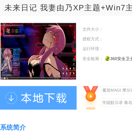
未来日记 我妻由乃XP主题+Win7主
文件大小：
授权方式：
运行环境：
安全检测：
360安全卫
魔笛MAGI 摩尔
学园默示录 毒
未来日记 我妻由
系统简介