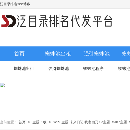
泛目录排名seo博客
首页
蜘蛛池出租
强引蜘蛛池
蜘
蜘蛛池出租
强引蜘蛛池
蜘蛛池程序
蜘蛛
>
>
当前位置：
首页
主题下载
Win8主题
未来日记 我妻由乃XP主题+Win7主题+W